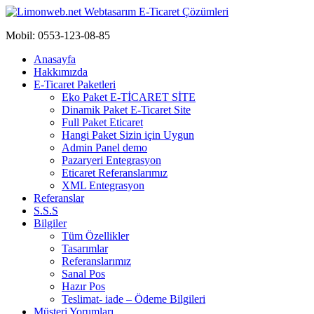
Limonweb.net Webtasarım E-Ticaret Çözümleri
Hesaplı ve profesyonel eticaret kurulum
Mobil: 0553-123-08-85
Anasayfa
Hakkımızda
E-Ticaret Paketleri
Eko Paket E-TİCARET SİTE
Dinamik Paket E-Ticaret Site
Full Paket Eticaret
Hangi Paket Sizin için Uygun
Admin Panel demo
Pazaryeri Entegrasyon
Eticaret Referanslarımız
XML Entegrasyon
Referanslar
S.S.S
Bilgiler
Tüm Özellikler
Tasarımlar
Referanslarımız
Sanal Pos
Hazır Pos
Teslimat- iade – Ödeme Bilgileri
Müşteri Yorumları