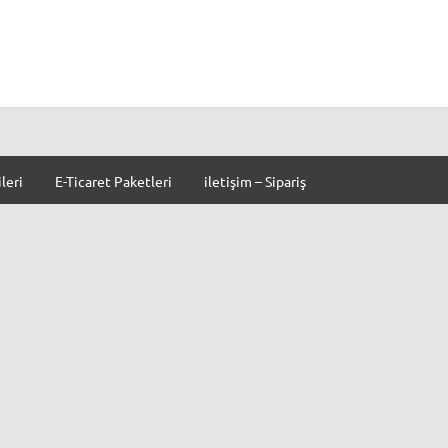
leri
E-Ticaret Paketleri
iletişim – Sipariş