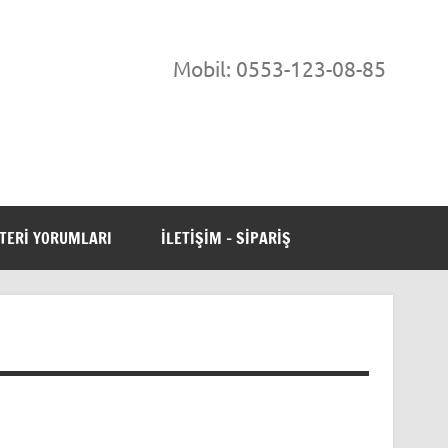
-Ticaret Çözümleri
Mobil: 0553-123-08-85
TERI YORUMLARI
ILETIŞIM – SIPARIŞ