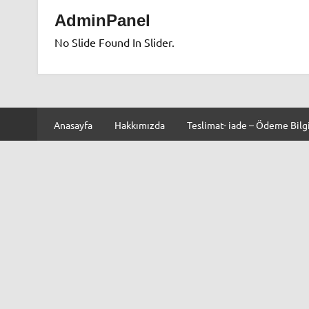
AdminPanel
No Slide Found In Slider.
Anasayfa
Hakkımızda
Teslimat- iade – Ödeme Bilgi