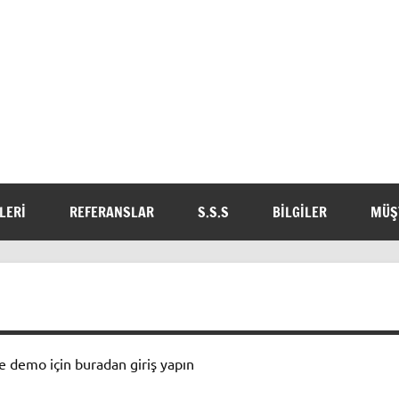
Limonweb.net Webtasarım E
LERI
REFERANSLAR
S.S.S
BILGILER
MÜŞ
e demo için buradan giriş yapın