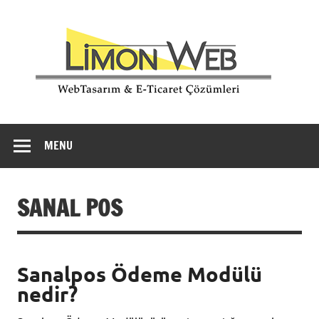
Li
W
Hesaplı ve profesyonel eticaret kurulum
MENU
SANAL POS
Sanalpos Ödeme Modülü
nedir?