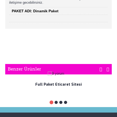
iletişime gecebilirsiniz.
PAKET ADI: Dinamik Paket
Etiketler:
dinamik paket eticaret sitesi
,
e-ticaret sitesi
,
hazır eticaret sitesi
,
hazır web site
,
hazır eticaret
,
en ucuz hazır websitesi
,
Hazır e Ticaret Sitesi fiyatları
,
satıs sitesi
,
Online satış Sitesi
,
Benzer Ürünler
Full Paket Eticaret Sitesi