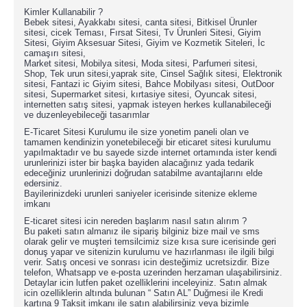
Kimler Kullanabilir ?
Bebek sitesi, Ayakkabı sitesi, canta sitesi, Bitkisel Ürunler
sitesi, cicek Teması, Fırsat Sitesi, Tv Ürunleri Sitesi, Giyim
Sitesi, Giyim Aksesuar Sitesi, Giyim ve Kozmetik Siteleri, İc
camaşırı sitesi,
Market sitesi, Mobilya sitesi, Moda sitesi, Parfumeri sitesi,
Shop, Tek urun sitesi,yaprak site, Cinsel Sağlık sitesi, Elektronik
sitesi, Fantazi ic Giyim sitesi, Bahce Mobilyası sitesi, OutDoor
sitesi, Supermarket sitesi, kırtasiye sitesi, Oyuncak sitesi,
internetten satış sitesi, yapmak isteyen herkes kullanabileceği
ve duzenleyebileceği tasarımlar
E-Ticaret Sitesi Kurulumu ile size yonetim paneli olan ve
tamamen kendinizin yonetebileceği bir eticaret sitesi kurulumu
yapılmaktadır ve bu sayede sizde internet ortamında ister kendi
urunlerinizi ister bir başka bayiden alacağınız yada tedarik
edeceğiniz urunlerinizi doğrudan satabilme avantajlarını elde
edersiniz.
Bayilerinizdeki urunleri saniyeler icerisinde sitenize ekleme
imkanı
E-ticaret sitesi icin nereden başlarım nasıl satın alırım ?
Bu paketi satın almanız ile sipariş bilginiz bize mail ve sms
olarak gelir ve muşteri temsilcimiz size kısa sure icerisinde geri
donuş yapar ve sitenizin kurulumu ve hazırlanması ile ilgili bilgi
verir. Satış oncesi ve sonrası icin desteğimiz ucretsizdir. Bize
telefon, Whatsapp ve e-posta uzerinden herzaman ulaşabilirsiniz.
Detaylar icin lutfen paket ozelliklerini inceleyiniz. Satın almak
icin ozelliklerin altında bulunan “ Satın AL” Duğmesi ile Kredi
kartına 9 Taksit imkanı ile satın alabilirsiniz veya bizimle