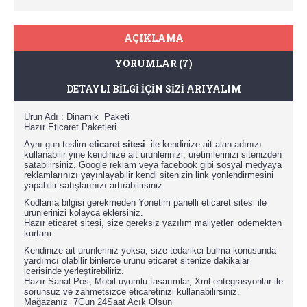
AÇIKLAMA
YORUMLAR (7)
DETAYLI BILGI IÇIN SIZI ARIYALIM
Urun Adı : Dinamik Paketi
Hazır Eticaret Paketleri
Aynı gun teslim
eticaret sitesi
ile kendinize ait alan adınızı
kullanabilir yine kendinize ait urunlerinizi, uretimlerinizi sitenizden
satabilirsiniz, Google reklam veya facebook gibi sosyal medyaya
reklamlarınızı yayınlayabilir kendi sitenizin link yonlendirmesini
yapabilir satışlarınızı artırabilirsiniz.
Kodlama bilgisi gerekmeden Yonetim panelli eticaret sitesi ile
urunlerinizi kolayca eklersiniz.
Hazır eticaret sitesi, size gereksiz yazılım maliyetleri odemekten
kurtarır
Kendinize ait urunleriniz yoksa, size tedarikci bulma konusunda
yardımcı olabilir binlerce urunu eticaret sitenize dakikalar
icerisinde yerleştirebiliriz.
Hazır Sanal Pos, Mobil uyumlu tasarımlar, Xml entegrasyonlar ile
sorunsuz ve zahmetsizce eticaretinizi kullanabilirsiniz.
Mağazanız 7Gun 24Saat Acık Olsun