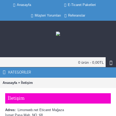
Anasayfa
E-Ticaret Paketleri
Müşteri Yorumları
Referanslar
0 ürün - 0,00TL
KATEGORILER
»
Anasayfa
İletişim
İletişim
Adres:
Limonweb.net Eticaret Mağaza
İsmet Paşa Mah. NO :68