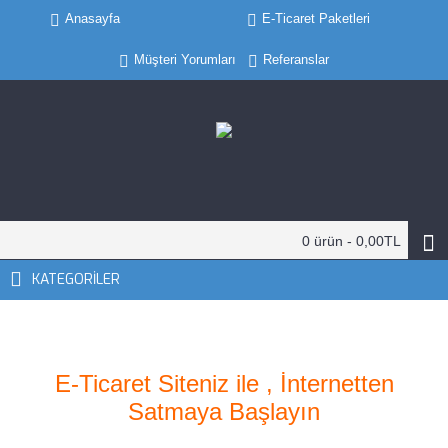
Anasayfa
E-Ticaret Paketleri
Müşteri Yorumları
Referanslar
0 ürün - 0,00TL
KATEGORILER
E-Ticaret Siteniz ile , İnternetten
Satmaya Başlayın