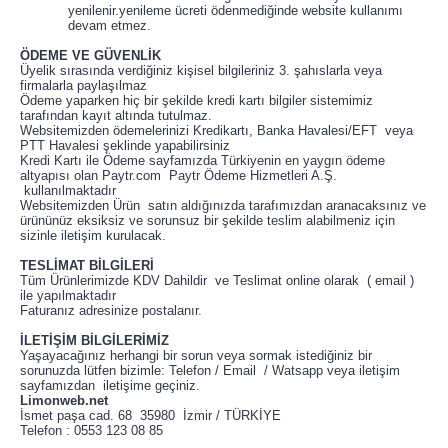
yenilenir.yenileme ücreti ödenmediğinde website kullanımı
devam etmez.
ÖDEME VE GÜVENLİK
Üyelik sırasında verdiğiniz kişisel bilgileriniz 3. şahıslarla veya
firmalarla paylaşılmaz
Ödeme yaparken hiç bir şekilde kredi kartı bilgiler sistemimiz
tarafından kayıt altında tutulmaz.
Websitemizden ödemelerinizi Kredikartı, Banka Havalesi/EFT veya
PTT Havalesi şeklinde yapabilirsiniz
Kredi Kartı ile Ödeme sayfamızda Türkiyenin en yaygın ödeme
altyapısı olan Paytr.com Paytr Ödeme Hizmetleri A.Ş.
kullanılmaktadır
Websitemizden Ürün satın aldığınızda tarafımızdan aranacaksınız ve
ürününüz eksiksiz ve sorunsuz bir şekilde teslim alabilmeniz için
sizinle iletişim kurulacak.
TESLİMAT BİLGİLERİ
Tüm Ürünlerimizde KDV Dahildir ve Teslimat online olarak ( email )
ile yapılmaktadır
Faturanız adresinize postalanır.
İLETİŞİM BİLGİLERİMİZ
Yaşayacağınız herhangi bir sorun veya sormak istediğiniz bir
sorunuzda lütfen bizimle: Telefon / Email / Watsapp veya iletişim
sayfamızdan iletişime geçiniz.
Limonweb.net
İsmet paşa cad. 68 35980 İzmir / TÜRKİYE
Telefon : 0553 123 08 85