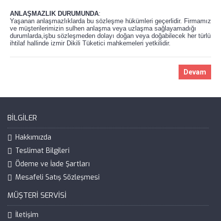
ANLAŞMAZLIK DURUMUNDA
:
Yaşanan anlaşmazlıklarda bu sözleşme hükümleri geçerlidir. Firmamız
ve müşterilerimizin sulhen anlaşma veya uzlaşma sağlayamadığı
durumlarda,işbu sözleşmeden dolayı doğan veya doğabilecek her türlü
ihtilaf hallinde izmir Dikili Tüketici mahkemeleri yetkilidir.
Devam
BILGILER
Hakkımızda
Teslimat Bilgileri
Ödeme ve İade Şartları
Mesafeli Satış Sözleşmesi
MÜŞTERI SERVISI
İletişim