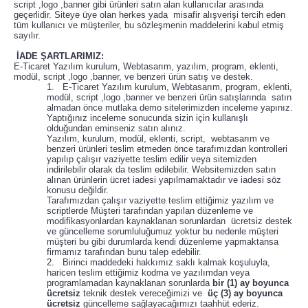
script ,logo ,banner gibi ürünleri satın alan kullanıcılar arasında
geçerlidir. Siteye üye olan herkes yada misafir alışverişi tercih eden
tüm kullanıcı ve müşteriler, bu sözleşmenin maddelerini kabul etmiş
sayılır.
İADE ŞARTLARIMIZ:
E-Ticaret Yazılım kurulum, Webtasarım, yazılım, program, eklenti,
modül, script ,logo ,banner, ve benzeri ürün satış ve destek.
1. E-Ticaret Yazılım kurulum, Webtasarım, program, eklenti,
modül, script ,logo ,banner ve benzeri ürün satışlarında satın
almadan önce mutlaka demo sitelerimizden inceleme yapınız.
Yaptığınız inceleme sonucunda sizin için kullanışlı
olduğundan eminseniz satın alınız.
Yazılım, kurulum, modül, eklenti, script, webtasarım ve
benzeri ürünleri teslim etmeden önce tarafımızdan kontrolleri
yapılıp çalışır vaziyette teslim edilir veya sitemizden
indirilebilir olarak da teslim edilebilir. Websitemizden satın
alınan ürünlerin ücret iadesi yapılmamaktadır ve iadesi söz
konusu değildir.
Tarafımızdan çalışır vaziyette teslim ettiğimiz yazılım ve
scriptlerde Müşteri tarafından yapılan düzenleme ve
modifikasyonlardan kaynaklanan sorunlardan ücretsiz destek
ve güncelleme sorumluluğumuz yoktur bu nedenle müşteri
müşteri bu gibi durumlarda kendi düzenleme yapmaktansa
firmamız tarafından bunu talep edebilir.
2. Birinci maddedeki hakkımız saklı kalmak koşuluyla,
haricen teslim ettiğimiz kodma ve yazılımdan veya
programlamadan kaynaklanan sorunlarda
bir (1) ay boyunca
ücretsiz
teknik destek vereceğimizi ve
üç (3) ay boyunca
ücretsiz
güncelleme sağlayacağımızı taahhüt ederiz.