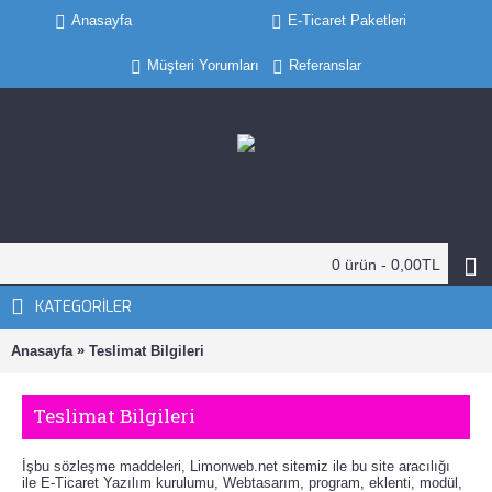
Anasayfa
E-Ticaret Paketleri
Müşteri Yorumları
Referanslar
0 ürün - 0,00TL
KATEGORILER
»
Anasayfa
Teslimat Bilgileri
Teslimat Bilgileri
İşbu sözleşme maddeleri, Limonweb.net sitemiz ile bu site aracılığı
ile E-Ticaret Yazılım kurulumu, Webtasarım, program, eklenti, modül,