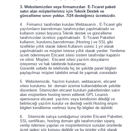
3. Websitemizden veya firmamızdan E-Ticaret paketi
satın alan müşterilerimiz için Teknik Destek ve
güncelleme sınırı yoktur. 7/24 desteğimiz ücretsizdir.
4. Firmamız tarafından kurulan Webtasarım , E-Ticaret gibi
yazılımların barındırması tarafımızdan yapılmaktadır ve
kullanım süresi boyunca Teknik destek ve güncelleme
tarafımızdan ücretsiz yapılmaktadır. E-Ticaret Paketleri
kullanım, kurulumu,barındırması (Hosting ) ve SSL gibi
özellikler yıllık olarak ödenir.Kullanım süresi 1 yıl olarak
yapılmaktadır ve müşteri isterse yıllık olarak yeniler. Yenileme
ücreti ödenmeyen Eticaret sitesi sistem tarafından kapatılır
ve silinir. Müşteri, Eticaret sitesi yazılım dosyalarını
isteyemez ve hak talebinde bulunamaz.
Güvenlik sebebi ile telefonda hiç bir şekilde panel bilgileri
paylaşılmaz müşteri talebilni email ile yapmak zorundadır.
5. Websitemizde, Yazılım kurulum, webtasarım, eticaret
sitesi kurulumu bir domain üzerine kullanılabilecek şekilde
düzenlenir. Sitemizden eticaret kurulum paketlerinden satın
alan müşterilere hosting temin edilerek GPL Lisanslı
opensource eticaret yazılımı veya kendisinin dilediği ve
belirteceği yazılım kurulur ve desteği verilir.Hosting erişim
bilgileri kendilerine verilmez buna ftp bilgileri de dahildir.
6. Sitemizde satışa sunduğumuz ürünler Eticaret Paketleri,
SSL sertifikası, hosting domain gibi tarafımızdan sipariş
verilip ödemesi yapılan ve müşterilerimize sunulan ürünlerde
ücret iadesi söz konusu değildir ve bu ürünler yıllık olarak