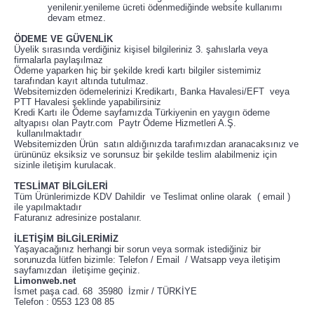
yenilenir.yenileme ücreti ödenmediğinde website kullanımı
devam etmez.
ÖDEME VE GÜVENLİK
Üyelik sırasında verdiğiniz kişisel bilgileriniz 3. şahıslarla veya
firmalarla paylaşılmaz
Ödeme yaparken hiç bir şekilde kredi kartı bilgiler sistemimiz
tarafından kayıt altında tutulmaz.
Websitemizden ödemelerinizi Kredikartı, Banka Havalesi/EFT veya
PTT Havalesi şeklinde yapabilirsiniz
Kredi Kartı ile Ödeme sayfamızda Türkiyenin en yaygın ödeme
altyapısı olan Paytr.com Paytr Ödeme Hizmetleri A.Ş.
kullanılmaktadır
Websitemizden Ürün satın aldığınızda tarafımızdan aranacaksınız ve
ürününüz eksiksiz ve sorunsuz bir şekilde teslim alabilmeniz için
sizinle iletişim kurulacak.
TESLİMAT BİLGİLERİ
Tüm Ürünlerimizde KDV Dahildir ve Teslimat online olarak ( email )
ile yapılmaktadır
Faturanız adresinize postalanır.
İLETİŞİM BİLGİLERİMİZ
Yaşayacağınız herhangi bir sorun veya sormak istediğiniz bir
sorunuzda lütfen bizimle: Telefon / Email / Watsapp veya iletişim
sayfamızdan iletişime geçiniz.
Limonweb.net
İsmet paşa cad. 68 35980 İzmir / TÜRKİYE
Telefon : 0553 123 08 85