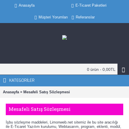
Anasayfa
E-Ticaret Paketleri
Müşteri Yorumları
Referanslar
0 ürün - 0,00TL
KATEGORILER
»
Anasayfa
Mesafeli Satış Sözleşmesi
Mesafeli Satış Sözleşmesi
İşbu sözleşme maddeleri, Limonweb.net sitemiz ile bu site aracılığı
ile E-Ticaret Yazılım kurulumu, Webtasarım, program, eklenti, modül,