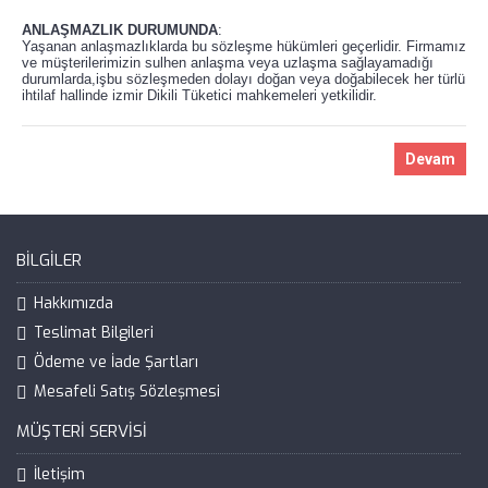
ANLAŞMAZLIK DURUMUNDA
:
Yaşanan anlaşmazlıklarda bu sözleşme hükümleri geçerlidir. Firmamız
ve müşterilerimizin sulhen anlaşma veya uzlaşma sağlayamadığı
durumlarda,işbu sözleşmeden dolayı doğan veya doğabilecek her türlü
ihtilaf hallinde izmir Dikili Tüketici mahkemeleri yetkilidir.
Devam
BILGILER
Hakkımızda
Teslimat Bilgileri
Ödeme ve İade Şartları
Mesafeli Satış Sözleşmesi
MÜŞTERI SERVISI
İletişim