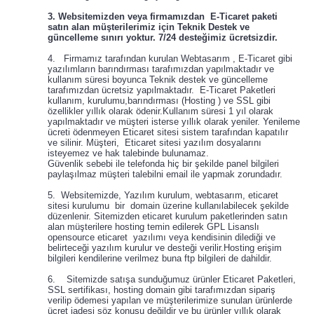
3. Websitemizden veya firmamızdan E-Ticaret paketi
satın alan müşterilerimiz için Teknik Destek ve
güncelleme sınırı yoktur. 7/24 desteğimiz ücretsizdir.
4. Firmamız tarafından kurulan Webtasarım , E-Ticaret gibi
yazılımların barındırması tarafımızdan yapılmaktadır ve
kullanım süresi boyunca Teknik destek ve güncelleme
tarafımızdan ücretsiz yapılmaktadır. E-Ticaret Paketleri
kullanım, kurulumu,barındırması (Hosting ) ve SSL gibi
özellikler yıllık olarak ödenir.Kullanım süresi 1 yıl olarak
yapılmaktadır ve müşteri isterse yıllık olarak yeniler. Yenileme
ücreti ödenmeyen Eticaret sitesi sistem tarafından kapatılır
ve silinir. Müşteri, Eticaret sitesi yazılım dosyalarını
isteyemez ve hak talebinde bulunamaz.
Güvenlik sebebi ile telefonda hiç bir şekilde panel bilgileri
paylaşılmaz müşteri talebilni email ile yapmak zorundadır.
5. Websitemizde, Yazılım kurulum, webtasarım, eticaret
sitesi kurulumu bir domain üzerine kullanılabilecek şekilde
düzenlenir. Sitemizden eticaret kurulum paketlerinden satın
alan müşterilere hosting temin edilerek GPL Lisanslı
opensource eticaret yazılımı veya kendisinin dilediği ve
belirteceği yazılım kurulur ve desteği verilir.Hosting erişim
bilgileri kendilerine verilmez buna ftp bilgileri de dahildir.
6. Sitemizde satışa sunduğumuz ürünler Eticaret Paketleri,
SSL sertifikası, hosting domain gibi tarafımızdan sipariş
verilip ödemesi yapılan ve müşterilerimize sunulan ürünlerde
ücret iadesi söz konusu değildir ve bu ürünler yıllık olarak