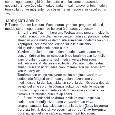
script ,logo ,banner gibi ürünleri satın alan kullanıcılar arasında
geçerlidir. Siteye üye olan herkes yada misafir alışverişi tercih eden
tüm kullanıcı ve müşteriler, bu sözleşmenin maddelerini kabul etmiş
sayılır.
İADE ŞARTLARIMIZ:
E-Ticaret Yazılım kurulum, Webtasarım, yazılım, program, eklenti,
modül, script ,logo ,banner, ve benzeri ürün satış ve destek.
1. E-Ticaret Yazılım kurulum, Webtasarım, program, eklenti,
modül, script ,logo ,banner ve benzeri ürün satışlarında satın
almadan önce mutlaka demo sitelerimizden inceleme yapınız.
Yaptığınız inceleme sonucunda sizin için kullanışlı
olduğundan eminseniz satın alınız.
Yazılım, kurulum, modül, eklenti, script, webtasarım ve
benzeri ürünleri teslim etmeden önce tarafımızdan kontrolleri
yapılıp çalışır vaziyette teslim edilir veya sitemizden
indirilebilir olarak da teslim edilebilir. Websitemizden satın
alınan ürünlerin ücret iadesi yapılmamaktadır ve iadesi söz
konusu değildir.
Tarafımızdan çalışır vaziyette teslim ettiğimiz yazılım ve
scriptlerde Müşteri tarafından yapılan düzenleme ve
modifikasyonlardan kaynaklanan sorunlardan ücretsiz destek
ve güncelleme sorumluluğumuz yoktur bu nedenle müşteri
müşteri bu gibi durumlarda kendi düzenleme yapmaktansa
firmamız tarafından bunu talep edebilir.
2. Birinci maddedeki hakkımız saklı kalmak koşuluyla,
haricen teslim ettiğimiz kodma ve yazılımdan veya
programlamadan kaynaklanan sorunlarda
bir (1) ay boyunca
ücretsiz
teknik destek vereceğimizi ve
üç (3) ay boyunca
ücretsiz
güncelleme sağlayacağımızı taahhüt ederiz.