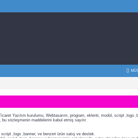
MÜŞ
icaret Yazılım kurulumu, Webtasarım, program, eklenti, modül, script ,logo ,ban
r, bu sözleşmenin maddelerini kabul etmiş sayılır.
script ,logo ,banner, ve benzeri ürün satış ve destek.