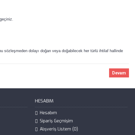
geçiniz.
sözleşmeden dolayı doğan veya doğabilecek her türlü ihtilaf hallinde
Devam
HESABIM
Hesabım
Sipariş Geçmişim
Alışveriş Listem (
0
)