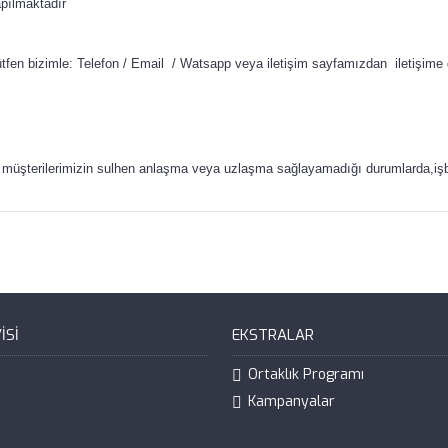
apılmaktadır
tfen bizimle: Telefon / Email / Watsapp veya iletişim sayfamızdan iletişime 
müşterilerimizin sulhen anlaşma veya uzlaşma sağlayamadığı durumlarda,işbu 
ISI
EKSTRALAR
Ortaklık Programı
Kampanyalar