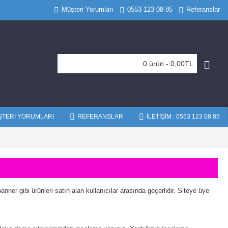
Müşteri Yorumları
0553 123 08 85
Referanslar
0 ürün - 0,00TL
TERI YORUMLARI
REFERANSLAR
İLETIŞIM : 0553 123 08 85
ner gibi ürünleri satın alan kullanıcılar arasında geçerlidir. Siteye üye