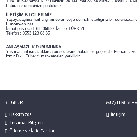
Tüm Ürünlerimizde KDV Dahildir ve Teslimat online olarak ( email ) ile y
Faturanız adresinize postalanır.
İLETİŞİM BİLGİLERİMİZ
Yaşayacağınız herhangi bir sorun veya sormak istediğiniz bir sorunuzda lü
Limonweb.net
İsmet paşa cad. 68 35980 İzmir / TÜRKİYE
Telefon : 0553 123 08 85
ANLAŞMAZLIK DURUMUNDA
:
Yaşanan anlaşmazlıklarda bu sözleşme hükümleri geçerlidir. Firmamız ve 
izmir Dikili Tüketici mahkemeleri yetkilidir.
BILGILER
MÜŞTERI SERV
Hakkımızda
İletişim
Teslimat Bilgileri
Ödeme ve İade Şartları