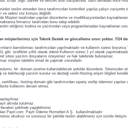
ül, script ,logo ,banner ve benzeri ürün satışlarında satın almadan önce mu
leri teslim etmeden önce tarafımızdan kontrolleri yapılıp çalışır vaziyette tesli
 ve iadesi söz konusu değildir.
ptlerde Müşteri tarafından yapılan düzenleme ve modifikasyonlardan kaynakla
aktansa firmamız tarafından bunu talep edebilir.
 teslim ettiğimiz kodma ve yazılımdan veya programlamadan kaynaklanan sor
z.
 müşterilerimiz için Teknik Destek ve güncelleme sınırı yoktur. 7/24 des
lımların barındırması tarafımızdan yapılmaktadır ve kullanım süresi boyunca
 gibi özellikler yıllık olarak ödenir.Kullanım süresi 1 yıl olarak yapılmaktadı
ticaret sitesi yazılım dosyalarını isteyemez ve hak talebinde bulunamaz.
ılmaz müşteri talebilni email ile yapmak zorundadır.
ulumu bir domain üzerine kullanılabilecek şekilde düzenlenir. Sitemizden eti
 belirteceği yazılım kurulur ve desteği verilir.Hosting erişim bilgileri kendiler
rtifikası, hosting domain gibi tarafımızdan sipariş verilip ödemesi yapılan 
website kullanımı devam etmez.
 paylaşılmaz
ayıt altında tutulmaz.
valesi şeklinde yapabilirsiniz
 olan Paytr.com Paytr Ödeme Hizmetleri A.Ş. kullanılmaktadır
üz eksiksiz ve sorunsuz bir şekilde teslim alabilmeniz için sizinle iletişim