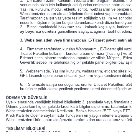
1. E-Ticaret Yazılım kurulum, Webtasarım, program, eklenti, mod
sonucunda sizin için kullanışlı olduğundan eminseniz satın alınız.
Yazılım, kurulum, modül, eklenti, script, webtasarım ve benzeri ürün
Websitemizden satın alınan ürünlerin ücret iadesi yapılmamaktadır
Tarafımızdan çalışır vaziyette teslim ettiğimiz yazılım ve scri
nedenle müşteri müşteri bu gibi durumlarda kendi düzenleme yapm
2. Birinci maddedeki hakkımız saklı kalmak koşuluyla, haricen
ay boyunca ücretsiz
güncelleme sağlayacağımızı taahhüt ederi
3. Websitemizden veya firmamızdan E-Ticaret paketi satın alan
4. Firmamız tarafından kurulan Webtasarım , E-Ticaret gibi yazı
Ticaret Paketleri kullanım, kurulumu,barındırması (Hosting ) ve SSL
Eticaret sitesi sistem tarafından kapatılır ve silinir. Müşteri, E
Güvenlik sebebi ile telefonda hiç bir şekilde panel bilgileri paylaş
5. Websitemizde, Yazılım kurulum, webtasarım, eticaret sitesi kur
GPL Lisanslı opensource eticaret yazılımı veya kendisinin dilediği ve
6. Sitemizde satışa sunduğumuz ürünler Eticaret Paketleri, SSL se
bu ürünler yıllık olarak yenilenir.yenileme ücreti ödenmediğinde 
ÖDEME VE GÜVENLİK
Üyelik sırasında verdiğiniz kişisel bilgileriniz 3. şahıslarla veya firmalarla
Ödeme yaparken hiç bir şekilde kredi kartı bilgiler sistemimiz tarafından k
Websitemizden ödemelerinizi Kredikartı, Banka Havalesi/EFT veya PTT Ha
Kredi Kartı ile Ödeme sayfamızda Türkiyenin en yaygın ödeme altyapısı
Websitemizden Ürün satın aldığınızda tarafımızdan aranacaksınız ve ürünün
TESLİMAT BİLGİLERİ