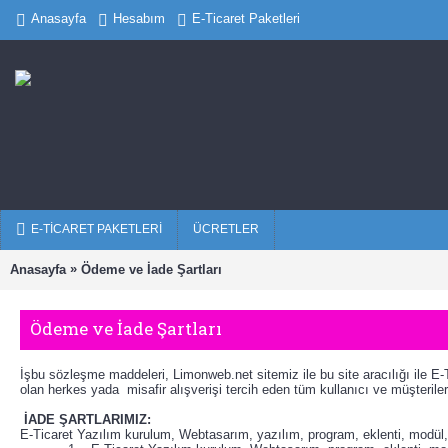
Anasayfa
Hesabım
E-Ticaret Paketleri
E-TICARET PAKETLERI
ÜCRETLER
»
Anasayfa
Ödeme ve İade Şartları
Ödeme ve İade Şartları
İşbu sözleşme maddeleri, Limonweb.net sitemiz ile bu site aracılığı ile E-T
olan herkes yada misafir alışverişi tercih eden tüm kullanıcı ve müşterile
İADE ŞARTLARIMIZ:
E-Ticaret Yazılım kurulum, Webtasarım, yazılım, program, eklenti, modül, 