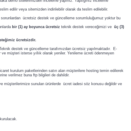
tlaka demo sitelerimizden inceleme yapınız. Yaptığınız inceleme
m edilir veya sitemizden indirilebilir olarak da teslim edilebilir.
nan sorunlardan ücretsiz destek ve güncelleme sorumluluğumuz yoktur bu
unlarda
bir (1) ay boyunca ücretsiz
teknik destek vereceğimizi ve
üç (3)
teğimiz ücretsizdir.
 Teknik destek ve güncelleme tarafımızdan ücretsiz yapılmaktadır. E-
r ve müşteri isterse yıllık olarak yeniler. Yenileme ücreti ödenmeyen
caret kurulum paketlerinden satın alan müşterilere hosting temin edilerek
ine verilmez buna ftp bilgileri de dahildir.
ve müşterilerimize sunulan ürünlerde ücret iadesi söz konusu değildir ve
 kurulacak.